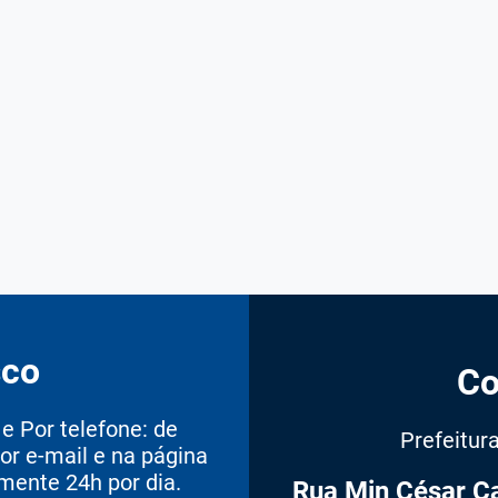
sco
Co
 Por telefone: de
Prefeitur
or e-mail e na página
amente 24h por dia.
Rua Min César Ca