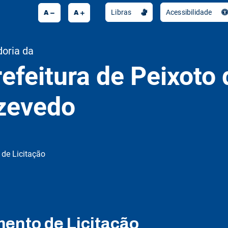
A
A
Libras
Acessibilidade
doria da
efeitura de Peixoto 
zevedo
de Licitação
ento de Licitação