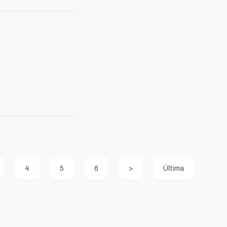
4
5
6
>
Última