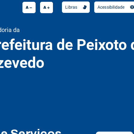
A
A
Libras
Acessibilidade
doria da
efeitura de Peixoto 
zevedo
de Serviços