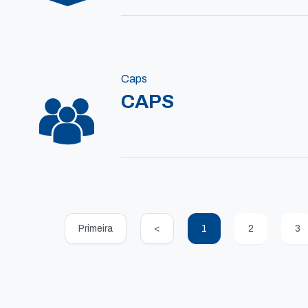
Caps
CAPS
Primeira
<
1
2
3