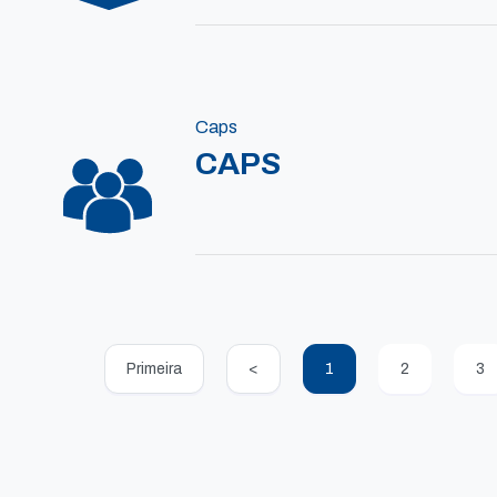
Caps
CAPS
Primeira
<
1
2
3