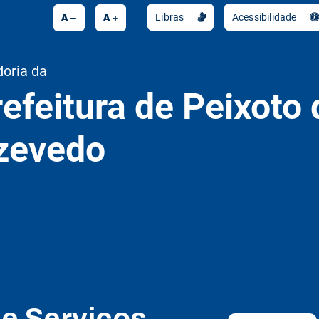
A
A
Libras
Acessibilidade
doria da
efeitura de Peixoto 
zevedo
de Serviços