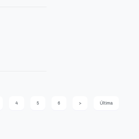
4
5
6
>
Última