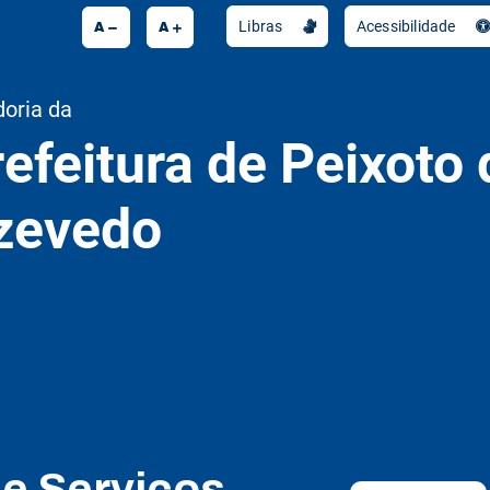
A
A
Libras
Acessibilidade
doria da
efeitura de Peixoto 
zevedo
de Serviços