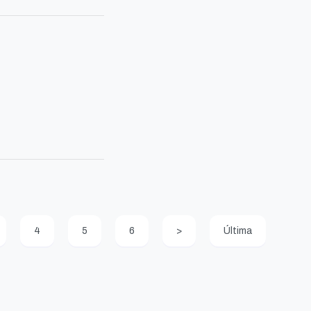
4
5
6
>
Última