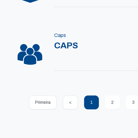
Caps
CAPS
Primeira
<
1
2
3