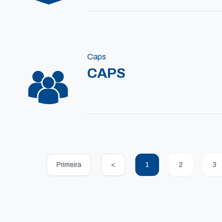
Caps
CAPS
Primeira
<
1
2
3