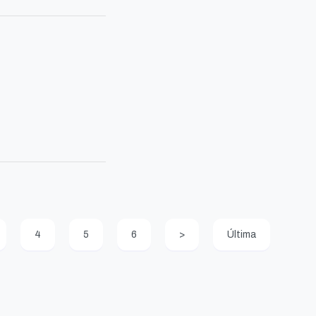
4
5
6
>
Última