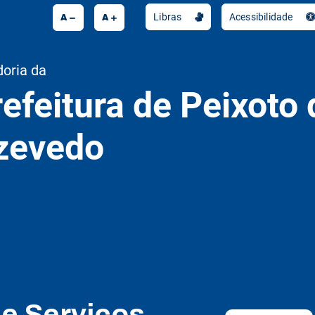
A
A
Libras
Acessibilidade
doria da
efeitura de Peixoto 
zevedo
de Serviços