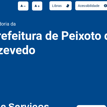
A
A
Libras
Acessibilidade
doria da
efeitura de Peixoto 
zevedo
de Serviços