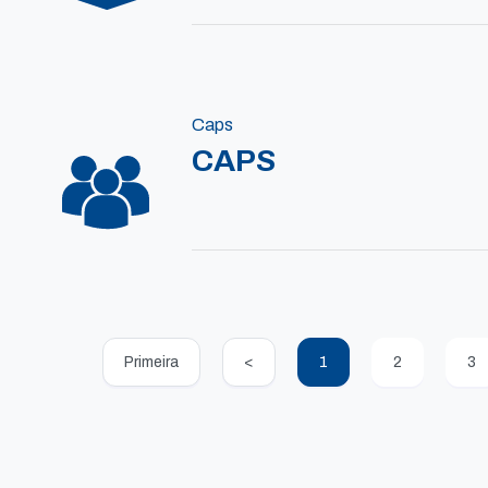
Caps
CAPS
Primeira
<
1
2
3