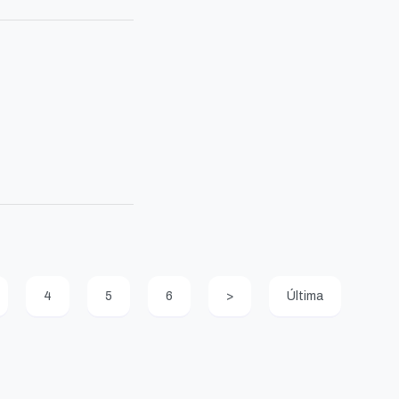
4
5
6
>
Última