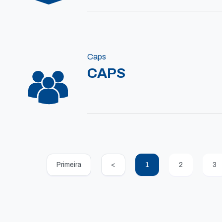
Caps
CAPS
Primeira
<
1
2
3