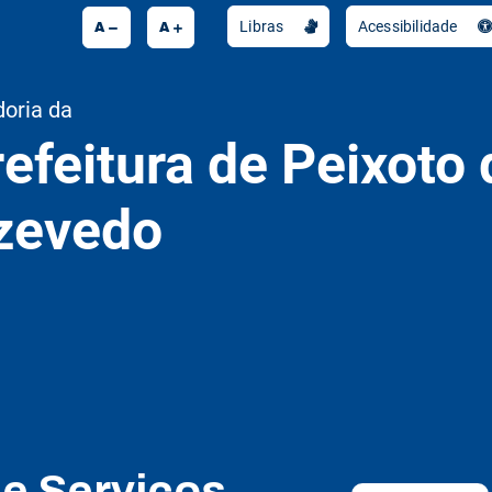
A
A
Libras
Acessibilidade
doria da
efeitura de Peixoto 
zevedo
de Serviços