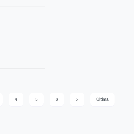
4
5
6
>
Última